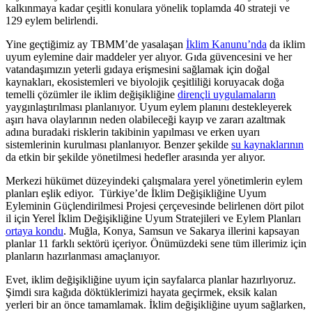
kalkınmaya kadar çeşitli konulara yönelik toplamda 40 strateji ve
129 eylem belirlendi.
Yine geçtiğimiz ay TBMM’de yasalaşan
İklim Kanunu’nda
da iklim
uyum eylemine dair maddeler yer alıyor. Gıda güvencesini ve her
vatandaşımızın yeterli gıdaya erişmesini sağlamak için doğal
kaynakları, ekosistemleri ve biyolojik çeşitliliği koruyacak doğa
temelli çözümler ile iklim değişikliğine
dirençli uygulamaların
yaygınlaştırılması planlanıyor. Uyum eylem planını destekleyerek
aşırı hava olaylarının neden olabileceği kayıp ve zararı azaltmak
adına buradaki risklerin takibinin yapılması ve erken uyarı
sistemlerinin kurulması planlanıyor. Benzer şekilde
su kaynaklarının
da etkin bir şekilde yönetilmesi hedefler arasında yer alıyor.
Merkezi hükümet düzeyindeki çalışmalara yerel yönetimlerin eylem
planları eşlik ediyor. Türkiye’de İklim Değişikliğine Uyum
Eyleminin Güçlendirilmesi Projesi çerçevesinde belirlenen dört pilot
il için Yerel İklim Değişikliğine Uyum Stratejileri ve Eylem Planları
ortaya kondu
. Muğla, Konya, Samsun ve Sakarya illerini kapsayan
planlar 11 farklı sektörü içeriyor. Önümüzdeki sene tüm illerimiz için
planların hazırlanması amaçlanıyor.
Evet, iklim değişikliğine uyum için sayfalarca planlar hazırlıyoruz.
Şimdi sıra kağıda döktüklerimizi hayata geçirmek, eksik kalan
yerleri bir an önce tamamlamak. İklim değişikliğine uyum sağlarken,