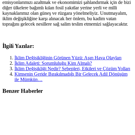
emisyonlarımızı azaltmak ve ekonomimizi şahlandırmak için de bizi
diğer ülkelere bağımlı kılan fosil yakıtlar yerine yerli ve milli
kaynaklarımız olan güneş ve rüzgara yönelmeliyiz. Unutmayalım,
iklim değişikliğine karşı alınacak her önlem, bu kadim vatan
toprağını gelecek nesillere sağ salim teslim etmemizi sağlayacaktır.
İlgili Yazılar:
İklim Değişikliğinin Görünen Yüzü: Aşırı Hava Olayları
İklim Adaleti: Sorumluluğu Kim Almalı?
İklim Değişikliği Nedir? Sebepleri, Etkileri ve Çözüm Yolları
Kimsenin Geride Bırakılmadığı Bir Gelecek Adil Dönüşüm
ile Mümkün…
Benzer Haberler