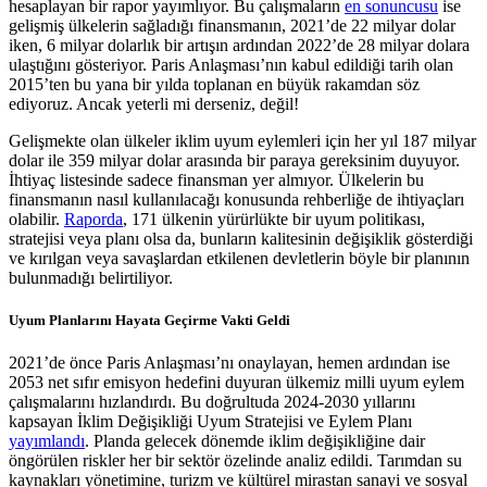
hesaplayan bir rapor yayımlıyor. Bu çalışmaların
en sonuncusu
ise
gelişmiş ülkelerin sağladığı finansmanın, 2021’de 22 milyar dolar
iken, 6 milyar dolarlık bir artışın ardından 2022’de 28 milyar dolara
ulaştığını gösteriyor. Paris Anlaşması’nın kabul edildiği tarih olan
2015’ten bu yana bir yılda toplanan en büyük rakamdan söz
ediyoruz. Ancak yeterli mi derseniz, değil!
Gelişmekte olan ülkeler iklim uyum eylemleri için her yıl 187 milyar
dolar ile 359 milyar dolar arasında bir paraya gereksinim duyuyor.
İhtiyaç listesinde sadece finansman yer almıyor. Ülkelerin bu
finansmanın nasıl kullanılacağı konusunda rehberliğe de ihtiyaçları
olabilir.
Raporda
, 171 ülkenin yürürlükte bir uyum politikası,
stratejisi veya planı olsa da, bunların kalitesinin değişiklik gösterdiği
ve kırılgan veya savaşlardan etkilenen devletlerin böyle bir planının
bulunmadığı belirtiliyor.
Uyum Planlarını Hayata Geçirme Vakti Geldi
2021’de önce Paris Anlaşması’nı onaylayan, hemen ardından ise
2053 net sıfır emisyon hedefini duyuran ülkemiz milli uyum eylem
çalışmalarını hızlandırdı. Bu doğrultuda 2024-2030 yıllarını
kapsayan İklim Değişikliği Uyum Stratejisi ve Eylem Planı
yayımlandı
. Planda gelecek dönemde iklim değişikliğine dair
öngörülen riskler her bir sektör özelinde analiz edildi. Tarımdan su
kaynakları yönetimine, turizm ve kültürel mirastan sanayi ve sosyal