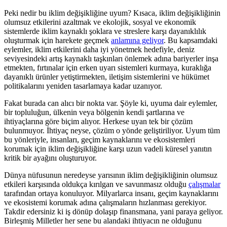
Peki nedir bu iklim değişikliğine uyum? Kısaca, iklim değişikliğinin
olumsuz etkilerini azaltmak ve ekolojik, sosyal ve ekonomik
sistemlerde iklim kaynaklı şoklara ve streslere karşı dayanıklılık
oluşturmak için harekete geçmek
anlamına geliyor
. Bu kapsamdaki
eylemler, iklim etkilerini daha iyi yönetmek hedefiyle, deniz
seviyesindeki artış kaynaklı taşkınları önlemek adına bariyerler inşa
etmekten, fırtınalar için erken uyarı sistemleri kurmaya, kuraklığa
dayanıklı ürünler yetiştirmekten, iletişim sistemlerini ve hükümet
politikalarını yeniden tasarlamaya kadar uzanıyor.
Fakat burada can alıcı bir nokta var. Şöyle ki, uyuma dair eylemler,
bir topluluğun, ülkenin veya bölgenin kendi şartlarına ve
ihtiyaçlarına göre biçim alıyor. Herkese uyan tek bir çözüm
bulunmuyor. İhtiyaç neyse, çözüm o yönde geliştiriliyor. Uyum tüm
bu yönleriyle, insanları, geçim kaynaklarını ve ekosistemleri
korumak için iklim değişikliğine karşı uzun vadeli küresel yanıtın
kritik bir ayağını oluşturuyor.
Dünya nüfusunun neredeyse yarısının iklim değişikliğinin olumsuz
etkileri karşısında oldukça kırılgan ve savunmasız olduğu
çalışmalar
tarafından ortaya konuluyor. Milyarlarca insanı, geçim kaynaklarını
ve ekosistemi korumak adına çalışmaların hızlanması gerekiyor.
Takdir edersiniz ki iş dönüp dolaşıp finansmana, yani paraya geliyor.
Birleşmiş Milletler her sene bu alandaki ihtiyacın ne olduğunu