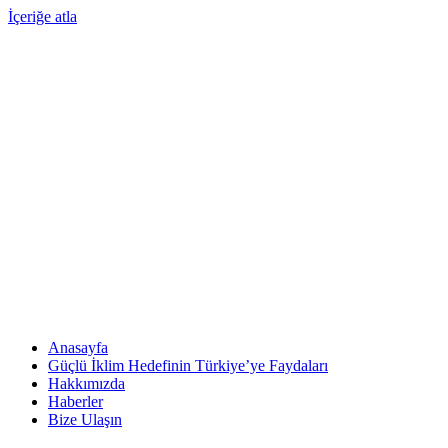
İçeriğe atla
Anasayfa
Güçlü İklim Hedefinin Türkiye’ye Faydaları
Hakkımızda
Haberler
Bize Ulaşın