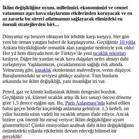
İklim değişikliğine uyum, milletimizi, ekonomimizi ve cennet
vatanımızı aşırı hava olaylarının etkilerinden koruyacak ve en
az zararla bu süreci atlatmamızı sağlayacak elimizdeki en
önemli stratejilerden biri…
Dünyamız eşi benzeri olmayan bir tehditle karşı karşıya. Her gün
yeni bir orman yangını haberi ile karşılaşıyoruz. Geçtiğimiz
10 yılda
Ankara büyüklüğünde ormanlık alan yangınlar nedeniyle yok oldu!
Her yıl hem dünyada hem de Türkiye’de yeni
sıcaklık rekorları
kırılıyor. Diğer bir yandan sıcak hava dalgaları nefes almayı dahi
zorlaştırıyor. Yaşlılarımızın, çocuklarımızın sağlığı risk altında.
Yetmezmiş gibi,
kuraklık
ekinlerimizi mahvediyor, verim düşüyor.
Barajlarımızdaki su seviyesi gittikçe azalıyor. Tüm bunların
arkasında ise iklim değişikliği, yani insanlığın izi var.
Petrol, gaz ve kömür kullanarak iklimin dengesini bozduk.
Geçtiğimiz yıl, küresel sıcaklık artışı ilk kez sanayi öncesi döneme
göre 1,5 derece eşiğini aştı. Bu,
Paris Anlaşması’nda
kabul edilen
bahsi geçen hedefin kaçırıldığı anlamına gelmiyor. 1,5 hedefi, on
yıllar bazında uzun vadeli bir sıcaklık artışını ifade ediyor. Ancak
bizlere çok önemli bir mesaj veriyor: İklim değişikliğine uyum
göstermeliyiz! Çünkü emisyonları azaltsak dahi iklim değişikliğinin
önümüzdeki yıllarda etkilerinin devam edeceği bilimsel bir
gerçeklik!