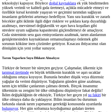
teknolojiyi kapsıyor. Böylece
doğal kaynaklara
ek yük bindirmeden
yüksek verimli ve kaliteli gıda üretmeyi, açlıkla mücadele etmeyi ve
özellikle kırsal kesimde yaşayan ve geçimini tarımdan sağlayan
insanların gelirlerini artırmayı hedefliyor. Yanı sıra kuraklık ve zararlı
böcekler gibi iklimle ilgili diğer risklere ve şoklara karşı duyarlılığı
azaltmayı, mevsimsel değişkenlik ve aşırı hava koşulları gibi
streslere uyum sağlama kapasitesini güçlendirmeyi de amaçlıyor.
Gıda sisteminin sera gazı emisyonlarını azaltmak, tarım alanlarının
genişlemesinden kaynaklanan ormansızlaşmayı önlemek gibi
sorunun köküne inen çözümler getiriyor. Kısacası ihtiyacımız olan
dönüşüm için yeni yollar sunuyor.
Tarım Yaparken Suyu Dikkate Almalıyız
Türkiye de benzer bir süreçten geçiyor. Çalışmalar, ülkemiz için
tarımsal üretimde
en büyük tehlikenin kuraklık ve aşırı sıcaklar
olduğunu ortaya koyuyor. Bununla beraber düşük veya düzensiz
yağışlar da verimi düşürüyor. Yağışların günden güne azalması,
tarım için tehlike çanlarının çalması demek. Birçok insanımız
ülkemizin su zengini bir ülke olduğunu düşünüyor fakat değiliz!
İklim değişikliğinin de etkisiyle, Türkiye her geçen yıl
su fakiri
bir
ülke olmaya daha da yaklaşıyor. Bilim insanları bu durumun
farkında olarak tarım yapmamız gerektiği konusunda uyarılarda
bulunuyor
. Her gün soframıza koyduğumuz gıdaları üreten