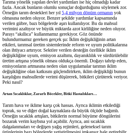
Tarıma yönelik yapılan devlet yardımları ise hiç olmadığı kadar
fazla. Ancak bunların olumlu sonuçlar doğurduğunu söylemek zor.
Örneğin tarım destekleri her yıl
5,4 milyon dönüm ormanın
yok
olmasına neden oluyor. Benzer şekilde yardımlar kapsamında
verilen gübre, bazı bölgelerde aşırı kullanılıyor. Bu da mahsul
verimini azaltıyor ve büyük miktarda azot kirliliğine neden oluyor.
Parayı “akıllıca” kullanmamız gerekiyor. Göz önünde
bulundurmamız gereken gerçek şu: İklim değişikliğinin artan
etkileri, tarımsal üretim sistemlerinde reform ve uyum politikalarına
olan ihtiyacı artırıyor. Sektöre verilen desteğin özellikle iklim
değişikliğine uyum, emisyon azaltımı, dayanıklılık ve sürdürülebilir
üretim artışına yönelik olması oldukça önemli. Doğayı tahrip eden,
emisyonların artmasına neden olan uygulamalar tarımın iklim
değişikliğine olan katkısını güçlendirirken, iklim değişikliği bunun
karşılığını mahsullerde verimi düşürerek, bitkileri çürüterek veriyor.
Peki nasıl?
Artan Sıcaklıklar, Zararlı Böcekler, Bitki Hastalıkları…
Tarım hava ve iklime karşı çok hassas. Ayrıca iklimin etkilediği
toprak, su ve diğer doğal kaynaklara da büyük ölçüde bağımlı.
Örneğin sıcaklık artışları, bitkilerin normal büyüme döngülerini
bozarak verim kaybına yol açabilir. Ayrıca, ani sıcaklık
dalgalanmaları ve değişen yağış rejimleri, geleneksel tarım
ürünlerinin bazı bölgelerde yetiştirilmesini imkansız hale getirebilir