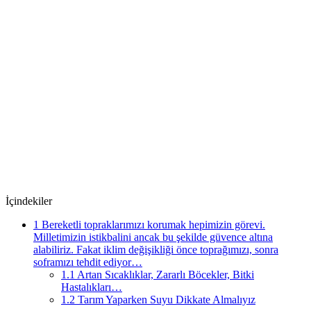
İçindekiler
1
Bereketli topraklarımızı korumak hepimizin görevi.
Milletimizin istikbalini ancak bu şekilde güvence altına
alabiliriz. Fakat iklim değişikliği önce toprağımızı, sonra
soframızı tehdit ediyor…
1.1
Artan Sıcaklıklar, Zararlı Böcekler, Bitki
Hastalıkları…
1.2
Tarım Yaparken Suyu Dikkate Almalıyız