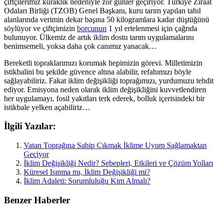
çiftçilerimiz kuraklık nedeniyle zor günler geçiriyor. Türkiye Ziraat
Odaları Birliği (TZOB) Genel Başkanı, kuru tarım yapılan tahıl
alanlarında verimin dekar başına 50 kilogramlara kadar düştüğünü
söylüyor ve çiftçimizin
borcunun
1 yıl ertelenmesi için çağrıda
bulunuyor. Ülkemiz de artık iklim dostu tarım uygulamalarını
benimsemeli, yoksa daha çok canımız yanacak…
Bereketli topraklarımızı korumak hepimizin görevi. Milletimizin
istikbalini bu şekilde güvence altına alabilir, refahımızı böyle
sağlayabiliriz. Fakat iklim değişikliği toprağımızı, yurdumuzu tehdit
ediyor. Emisyona neden olarak iklim değişikliğini kuvvetlendiren
her uygulamayı, fosil yakıtları terk ederek, bolluk içerisindeki bir
istikbale yelken açabiliriz…
İlgili Yazılar:
Vatan Toprağına Sahip Çıkmak İklime Uyum Sağlamaktan
Geçiyor
İklim Değişikliği Nedir? Sebepleri, Etkileri ve Çözüm Yolları
Küresel Isınma mı, İklim Değişikliği mi?
İklim Adaleti: Sorumluluğu Kim Almalı?
Benzer Haberler