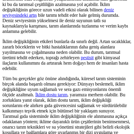
ki bu da tarımsal çeşitliliğin azalmasına yol açabilir. İklim
değişikliğinin görece uzun vadeli etkisi olarak bilinen
deniz
seviyesindeki artış
bile tarımı tehdit eder hale gelmiş durumda.
Deniz seviyesinin yükselmesi ile deniz suyunun tatlı su
kaynaklarıyla karışması, tarım alanlarında tuzlanma ve verim kaybı
anlamına gelebilir.
İklim değişikliğinin etkileri bunlarla da sınırlı değil. Artan sıcaklıklar,
zararlı böceklerin ve bitki hastalıklarının daha geniş alanlara
yayılmasına ve çoğalmasına neden olabilir. Bu durum, tarımsal
üretimi tehdit ederken, toprağı zehirleyen
pestisit
gibi kimyasal
ilaçların kullanımını da artırarak hem doğayı hem de insanları hasta
edebilir.
Tüm bu gerçekler göz önüne alındığında, küresel tarım sisteminin
birçok alanda başarılı olması gerekiyor: Dünyayı beslemeli, iklim
değişikliğine uyum sağlamalı ve sera gazı emisyonlarını önemli
ölçüde azaltmalı.
İklim dostu tarım
, yaramıza merhem olabilir. Bu
zorluklara yanıt olarak, iklim dostu tarım, iklim değişikliği
sorunlarını ele alırken gıda güvencesini sağlamak ve sürdürülebilir
kalkınmayı teşvik etmek için bütünsel bir yaklaşım sunuyor.
Tarımsal gıda sisteminde iklim değişikliğinin ele alınmasına açıkça
odaklanan
yöntem; iklime dayanıklı ürün çeşitlerinin benimsenmesi,
onarıcı tarım teknikleri ve su yönetimi stratejileri gibi belirli ekolojik
koşullara ve bağlamlara göre uyarlanmış bir dizi uygulama ve