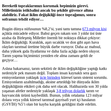
Bereketli topraklarımızı korumak hepimizin görevi.
Milletimizin istikbalini ancak bu şekilde güvence altına
alabiliriz. Fakat iklim değişikliği önce toprağımızı, sonra
soframızı tehdit ediyor…
Bugün dünya nüfusunun %8,2’si, yani tamı tamına
673 milyon kişi
açlıkla mücadele ediyor. Bahsi geçen rakam son 3 yıldır üst üste
azalsa da Birleşmiş Milletler önemli bir noktaya dikkat çekiyor:
İklim değişikliği. Kuraklık, aşırı sıcaklık ve don gibi aşırı hava
olayları tarımsal üretime büyük darbe vuruyor. Daha az mahsul,
daha yüksek gıda fiyatlarına ve daha fazla açlığa neden oluyor.
Tarım yapma biçimimizi yeniden ele alma zamanı geldi de
geçiyor…
Aslına bakarsanız, tarım sektörü de iklim değişikliğine yaptığı katkı
nedeniyle pek masum değil. Toplam insan kaynaklı sera gazı
emisyonlarının yaklaşık
üçte birinden
küresel tarım sistemi sorumlu.
Emisyonların azaltılmadığı, aksine artırıldığı bir dünyada iklim
değişikliğinin etkileri çok daha sert olacak. Halihazırda son 30 yılda
yaşanan afetler nedeniyle yaklaşık
3,8 trilyon dolarlık
tarım ve
hayvancılık ürünü kaybedildi. Bunun, yıllık ortalama 123 milyar
dolara veya yıllık küresel tarımsal gayrisafi yurt içi hasılanın
(GSYİH) %5’i olan bir kayba karşılık geldiğini ifade edelim.