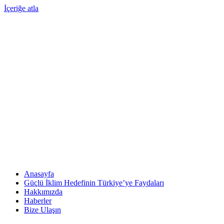
İçeriğe atla
Anasayfa
Güçlü İklim Hedefinin Türkiye’ye Faydaları
Hakkımızda
Haberler
Bize Ulaşın