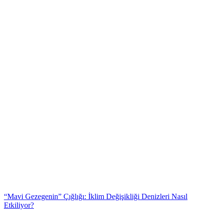
“Mavi Gezegenin” Çığlığı: İklim Değişikliği Denizleri Nasıl
Etkiliyor?